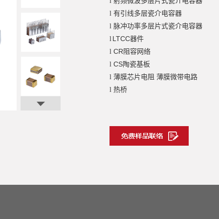
射频微波多层片式瓷介电容器
l
有引线多层瓷介电容器
l
脉冲功率多层片式瓷介电容器
l
LTCC器件
l
CR阻容网络
l
CS陶瓷基板
l
薄膜芯片电阻 薄膜微带电路
l
热桥
l