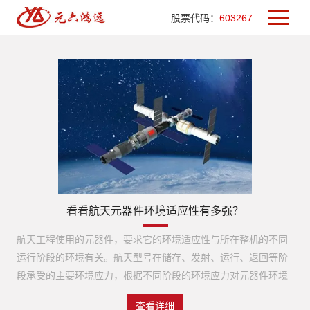
股票代码：
603267
看看航天元器件环境适应性有多强？
航天工程使用的元器件，要求它的环境适应性与所在整机的不同
运行阶段的环境有关。航天型号在储存、发射、运行、返回等阶
段承受的主要环境应力，根据不同阶段的环境应力对元器件环境
适应性提出不同的要求。 01储存阶段航天型号总装完成至发射之
查看详细